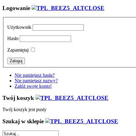
Logowanie
Użytkownik
Hasło
Zapamiętaj
Nie pamiętasz hasła?
Nie pamiętasz nazwy?
Załóż swoje konto!
Twój koszyk
Twój koszyk jest pusty
Szukaj w sklepie