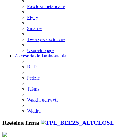
Powłoki metaliczne
Płyny
Smarne
Tworzywa sztuczne
Uzupełniające
Akcesoria do laminowania
BHP
Pędzle
Taśmy
Wałki i uchwyty
Wiadra
Rzetelna firma