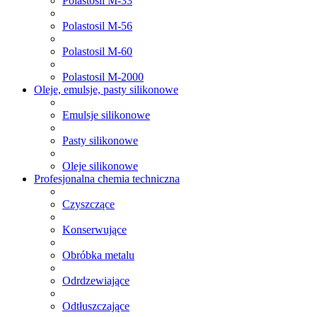
Polastosil M-33
Polastosil M-56
Polastosil M-60
Polastosil M-2000
Oleje, emulsje, pasty silikonowe
Emulsje silikonowe
Pasty silikonowe
Oleje silikonowe
Profesjonalna chemia techniczna
Czyszczące
Konserwujące
Obróbka metalu
Odrdzewiające
Odtłuszczające