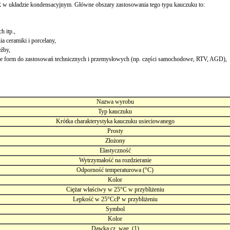
układzie kondensacyjnym. Główne obszary zastosowania tego typu kauczuku to:
 itp.,
 ceramiki i porcelany,
eźby,
nie form do zastosowań technicznych i przemysłowych (np. części samochodowe, RTV, AGD),
Nazwa wyrobu
Typ kauczuku
Krótka charakterystyka kauczuku usieciowanego
Prosty
Złożony
Elastyczność
Wytrzymałość na rozdzieranie
Odporność temperaturowa (°C)
Kolor
Ciężar właściwy w 25°C w przybliżeniu
Lepkość w 25°CcP w przybliżeniu
Symbol
Kolor
Dawka cz. wag, (1)