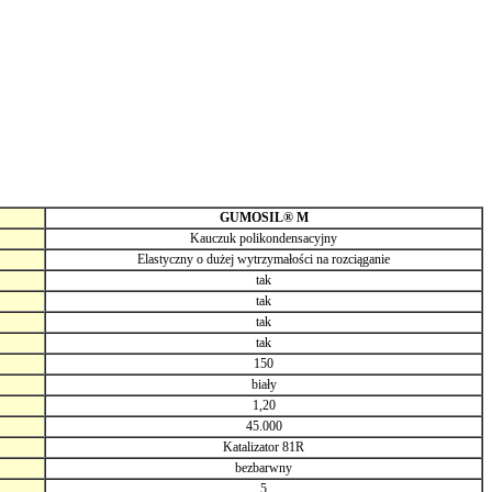
GUMOSIL® M
Kauczuk polikondensacyjny
Elastyczny o dużej wytrzymałości na rozciąganie
tak
tak
tak
tak
150
biały
1,20
45.000
Katalizator 81R
bezbarwny
5