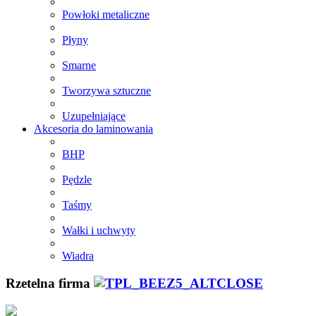
Powłoki metaliczne
Płyny
Smarne
Tworzywa sztuczne
Uzupełniające
Akcesoria do laminowania
BHP
Pędzle
Taśmy
Wałki i uchwyty
Wiadra
Rzetelna firma