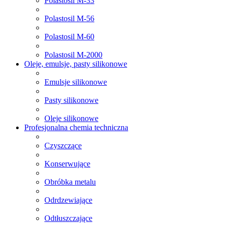
Polastosil M-33
Polastosil M-56
Polastosil M-60
Polastosil M-2000
Oleje, emulsje, pasty silikonowe
Emulsje silikonowe
Pasty silikonowe
Oleje silikonowe
Profesjonalna chemia techniczna
Czyszczące
Konserwujące
Obróbka metalu
Odrdzewiające
Odtłuszczające