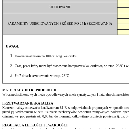
SIECIOWANIE
PARAMETRY USIECIOWANYCH PRÓBEK PO 24 h SEZONOWANIA
UWAGI
:
Dawka katalizatora na 100 cz. wag. kauczuku
Czas, przez który może być stosowana kompozycja kauczukowa, w temp. 23°C i w
Po 7 dniach sezonowania w temp. 23°C
MATERIAŁY DO REPRODUKCJI
W formach silikonowych może być odlewanych wiele syntetycznych i naturalnych materiałów 
PRZETWARZANIE /KATALIZA
Kauczuk należy zmieszać z katalizatorem 81 R w odpowiednich proporcjach w sposób mecha
przed jej wylewaniem w celu usunięcia pęcherzyków powietrza zamykanych podczas opera
ciśnieniowej pod próżnią ok. 0,08 bar do momentu całkowitego usunięcia powietrza tj. ok.
REGULACJA LEPKOŚCI I TWARDOŚCI