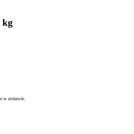
 kg
or w zestawie.