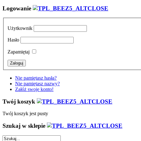
Logowanie
Użytkownik
Hasło
Zapamiętaj
Nie pamiętasz hasła?
Nie pamiętasz nazwy?
Załóż swoje konto!
Twój koszyk
Twój koszyk jest pusty
Szukaj w sklepie