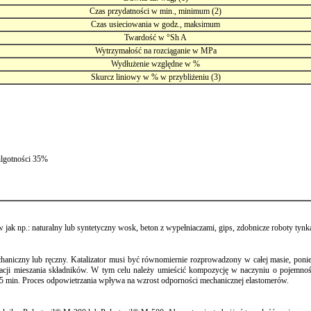
Czas przydatności w min., minimum (2)
Czas usieciowania w godz., maksimum
Twardość w °Sh A
Wytrzymałość na rozciąganie w MPa
Wydłużenie względne w %
Skurcz liniowy w % w przybliżeniu (3)
ilgotności 35%
jak np.: naturalny lub syntetyczny wosk, beton z wypełniaczami, gips, zdobnicze roboty tyn
niczny lub ręczny. Katalizator musi być równomiernie rozprowadzony w całej masie, ponie
cji mieszania składników. W tym celu należy umieścić kompozycję w naczyniu o pojemnośc
 3-5 min. Proces odpowietrzania wpływa na wzrost odporności mechanicznej elastomerów.