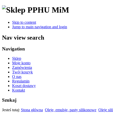
Skip to content
Jump to main navigation and login
Nav view search
Navigation
Sklep
Moje konto
Zamówienia
Twój koszyk
O nas
Regulamin
Koszt dostawy
Kontakt
Szukaj
Jesteś tutaj:
Stona główna
Oleje, emulsje, pasty silikonowe
Oleje si