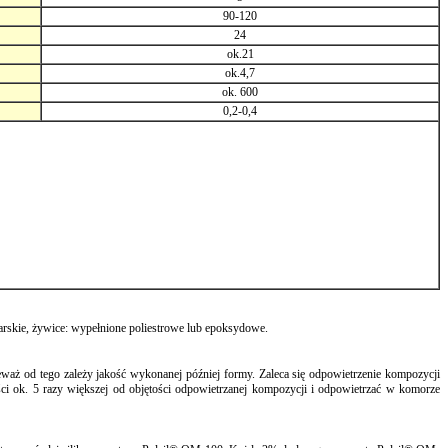
90-120
24
ok.21
ok.4,7
ok. 600
0,2-0,4
karskie, żywice: wypełnione poliestrowe lub epoksydowe.
waż od tego zależy jakość wykonanej później formy. Zaleca się odpowietrzenie kompozycji
i ok. 5 razy większej od objętości odpowietrzanej kompozycji i odpowietrzać w komorze